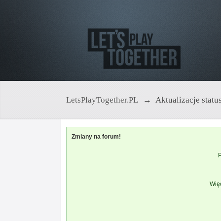
LetsPlayTogether.PL
→
Aktualizacje statu
Zmiany na forum!
P
Więc