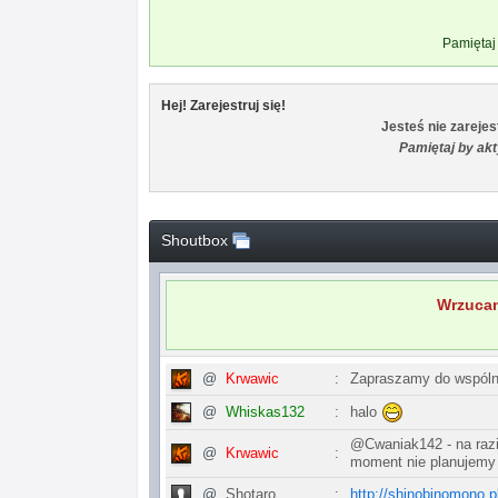
Pamiętaj 
Hej! Zarejestruj się!
Jesteś nie zarejes
Pamiętaj by ak
Shoutbox
Wrzucan
@
Krwawic
:
Zapraszamy do wspóln
halo
@
Whiskas132
:
@Cwaniak142 - na razi
@
Krwawic
:
moment nie planujemy 
http://shinobinomono.p
@
Shotaro
: