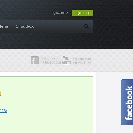
Logowanie »
Rejestracja
leria
Shoutbox
123/