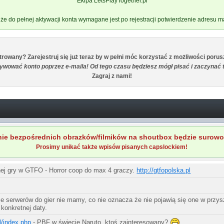
Ekipa LetsPlayTogether.pl
że do pełnej aktywacji konta wymagane jest po rejestracji potwierdzenie adresu 
trowany? Zarejestruj się już teraz by w pełni móc korzystać z możliwości porus
tywować konto poprzez e-maila! Od tego czasu będziesz mógł pisać i zaczynać 
Zagraj z nami!
ie bezpośrednich obrazków/filmików na shoutbox będzie surowo
Prosimy unikać także wpisów pisanych capslockiem!
ej gry w GTFO - Horror coop do max 4 graczy.
http://gtfopolska.pl
e serwerów do gier nie mamy, co nie oznacza że nie pojawią się one w przysz
konkretnej daty.
l/index.php
- PBF w świecie Naruto, ktoś zainteresowany?