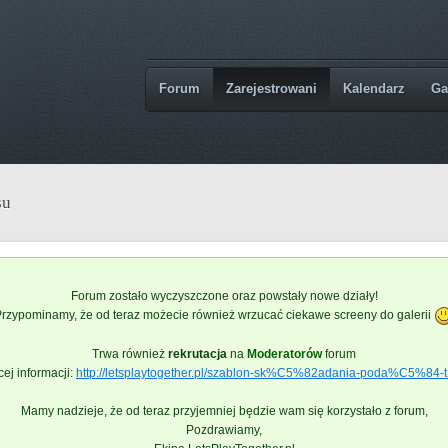
Forum
Zarejestrowani
Kalendarz
Ga
su
Forum zostało wyczyszczone oraz powstały nowe działy!
rzypominamy, że od teraz możecie również wrzucać ciekawe screeny do galerii
Trwa również
rekrutacja
na
Moderatorów
forum
ej informacji:
http://letsplaytogether.pl/szablon-sk%C5%82adania-poda%C5%84-t
Mamy nadzieje, że od teraz przyjemniej będzie wam się korzystało z forum,
Pozdrawiamy,