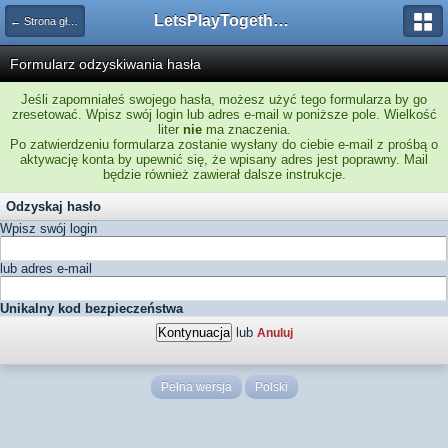
LetsPlayTogether.PL
← Strona główna
Formularz odzyskiwania hasła
Jeśli zapomniałeś swojego hasła, możesz użyć tego formularza by go
zresetować. Wpisz swój login lub adres e-mail w poniższe pole. Wielkość
liter
nie
ma znaczenia.
Po zatwierdzeniu formularza zostanie wysłany do ciebie e-mail z prośbą o
aktywację konta by upewnić się, że wpisany adres jest poprawny. Mail
będzie również zawierał dalsze instrukcje.
Odzyskaj hasło
Wpisz swój login
lub adres e-mail
Unikalny kod bezpieczeństwa
lub
Anuluj
Pełna wersja
Polski